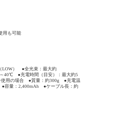
使用も可能
（LOW） ●全光束：最大約
5～40℃ ●充電時間（目安）：最大約5
使用の場合 ●質量：約300g ●充電温
容量：2,400mAh ●ケーブル長：約