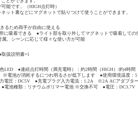
うことができます。
可能です。（HIGH点灯時）
ンネット裏などにマグネットで貼りつけて使うことができます。
できるため両手が自由に使える
所に吸着できる ●ライト部を取り外してマグネットで吸着しての
付属。シーンに応じて様々な使い方が可能
 ●取扱説明書×1
色LED ●連続点灯時間（満充電時）：約2時間（HIGH）/約4時間
（LOW） ※電池が消耗するにつれ明るさが低下します ●使用環境温度：
圧：DC5V ●充電プラグ入力電流：1.2A ※2A ACアダプター
●電池種類：リチウムポリマー電池 ※交換不可 ●電圧：DC3.7V ●