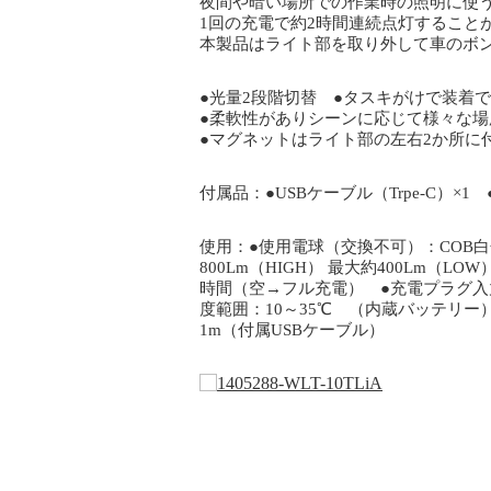
夜間や暗い場所での作業時の照明に使
1回の充電で約2時間連続点灯することが
本製品はライト部を取り外して車のボ
●光量2段階切替 ●タスキがけで装着
●柔軟性がありシーンに応じて様々な場
●マグネットはライト部の左右2か所に
付属品：●USBケーブル（Trpe-C）×1
使用：●使用電球（交換不可）：COB白
800Lm（HIGH） 最大約400Lm
時間（空→フル充電） ●充電プラグ入力電
度範囲：10～35℃ （内蔵バッテリー）
1m（付属USBケーブル）