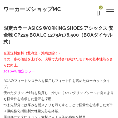
0
ワーカーズショップMC
限定カラー ASICS WORKING SHOES アシックス 安
全靴 CP229 BOA LC 1273A176.500（BOAダイヤル
式）
全国送料無料（北海道・沖縄は除く）
その一歩の価値を上げる。現場で支持され続けたモデルの基本性能をさ
らに向上。
2026AW限定カラー
BOA®フィットシステムを採用しフィット性を高めたローカットタイ
プ。
優れたグリップ性能を発揮し、滑りにくいCPグリップソールに従来より
も軽量性を追求した意匠を採用。
つま先部分には厚みを従来よりも薄くすることで軽量性を追求したガラ
ス繊維強化樹脂製の軽量先芯を搭載。
屈曲部に丈夫なメッシュ素材と人工皮革の補強を採用。