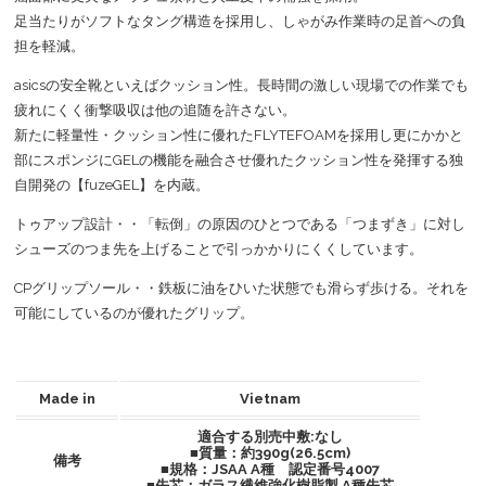
足当たりがソフトなタング構造を採用し、しゃがみ作業時の足首への負
担を軽減。
asicsの安全靴といえばクッション性。長時間の激しい現場での作業でも
疲れにくく衝撃吸収は他の追随を許さない。
新たに軽量性・クッション性に優れたFLYTEFOAMを採用し更にかかと
部にスポンジにGELの機能を融合させ優れたクッション性を発揮する独
自開発の【fuzeGEL】を内蔵。
トゥアップ設計・・「転倒」の原因のひとつである「つまずき」に対し
シューズのつま先を上げることで引っかかりにくくしています。
CPグリップソール・・鉄板に油をひいた状態でも滑らず歩ける。それを
可能にしているのが優れたグリップ。
Made in
Vietnam
適合する別売中敷:なし
■質量：約390g(26.5cm)
備考
■規格：JSAA A種 認定番号4007
■先芯：ガラス繊維強化樹脂製 A種先芯