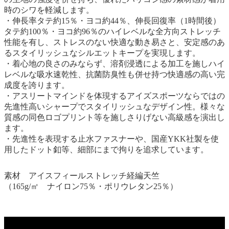
時のシワを軽減します。
・伸長率タテ約15％・ヨコ約44％、伸長回復率（1時間後）
タテ約100％・ヨコ約96％のハイレベルな全方向ストレッチ
性能を有し、ストレスのない快適な動き易さと、安定感のあ
るスタイリッシュなシルエットキープを実現します。
・着心地の良さのみならず、溶剤浸透による加工を施しハイ
レベルな吸水速乾性、抗菌防臭性も併せ持つ快適感の高い完
成度を誇ります。
・アスリートマインドを体現するアイズスポーツならではの
先進性高いシャープでスタイリッシュなデザイン性。様々な
質感の同色ロゴプリント等を施しさりげない高級感を演出し
ます。
・先進性を表現する止水ファスナーや、国産YKK社製を使
用したドット釦等、細部にまで拘りを追求しています。
素材 アイスフィールストレッチ経編天竺
（165g/㎡ ナイロン75％・ポリウレタン25％）