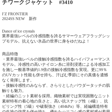
チワークジャケット #3410
I’Z FRONTIER
2024SS NEW 新作
Dance of ice crystals
業界最強レベルの冷感指数を誇るサマーウェアフラッグシッ
プモデル。抗えない氷晶の世界に身をゆだねよ！
商品特徴
・業界最強レベルの接触冷感指数を誇るハイパフォーマンス
モデル。冷感性の高いナイロン糸に溶剤浸透による冷感加工
を施し一般基準値約1.9倍の接触冷感指数を実現。更に99％
のUVカット性能も併せ持ち、汗ばむ季節にその真価を遺憾
なく発揮します。
・接触冷感性のみならず、さらりとしたパウダータッチの肌
触りも魅力。
・経編のニット素材を採用。織物素材では実現困難なニット
素材特有の着心地の良さと、高い抗スナッグ性（4級）、抗
ピリング性（5級）や破裂強さ（404kPa）等、経編構造特有
の生地の強度を併せ持ち、優れたハリコシ感の素材感が着用