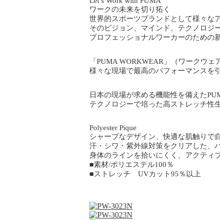
Let’s Work with PUMA
ワークの未来を切り拓く
世界的スポーツブランドとして様々なア
そのビジョン、マインド、テクノロジ
プロフェッショナルワーカーのための新た
「PUMA WORKWEAR」（ワークウェ
様々な現場で最高のパフォーマンスを引き
日本の現場が求める機能性を備えたPUM
テクノロジーで培った高ストレッチ性
Polyester Pique
シャープなデザイン、快適な肌触りで
汗・シワ・紫外線対策をクリアした、
身体のラインを拾いにくく、アクティ
■素材/ポリエステル100％
■ストレッチ UVカット95％以上