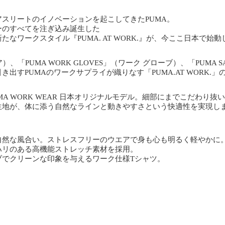
スリートのイノベーションを起こしてきたPUMA。
ーのすべてを注ぎ込み誕生した
なワークスタイル『PUMA. AT WORK.』が、今ここ日本で始動
ア）、「PUMA WORK GLOVES」（ワーク グローブ）、「PUMA
出すPUMAのワークサプライが織りなす「PUMA.AT WORK.
A WORK WEAR 日本オリジナルモデル。細部にまでこだわり
生地が、体に添う自然なラインと動きやすさという快適性を実現し
自然な風合い。ストレスフリーのウエアで身も心も明るく軽やかに
ハリのある高機能ストレッチ素材を採用。
ブでクリーンな印象を与えるワーク仕様Tシャツ。