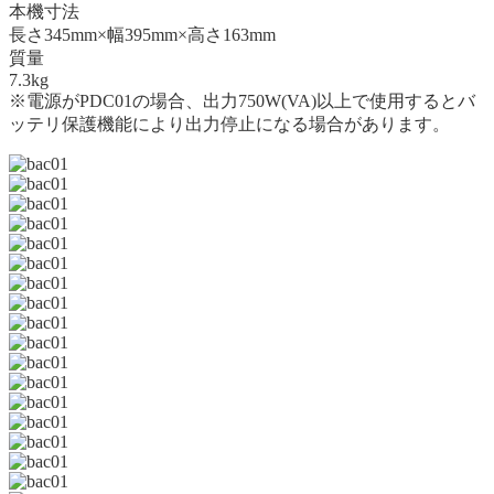
本機寸法
長さ345mm×幅395mm×高さ163mm
質量
7.3kg
※電源がPDC01の場合、出力750W(VA)以上で使用するとバ
ッテリ保護機能により出力停止になる場合があります。