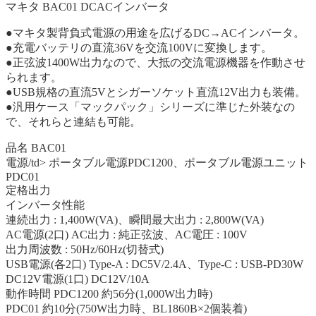
マキタ BAC01 DCACインバータ
●マキタ製背負式電源の用途を広げるDC→ACインバータ。
●充電バッテリの直流36Vを交流100Vに変換します。
●正弦波1400W出力なので、大抵の交流電源機器を作動させ
られます。
●USB規格の直流5Vとシガーソケット直流12V出力も装備。
●汎用ケース「マックパック」シリーズに準じた外装なの
で、それらと連結も可能。
品名 BAC01
電源/td> ポータブル電源PDC1200、ポータブル電源ユニット
PDC01
定格出力
インバータ性能
連続出力 : 1,400W(VA)、瞬間最大出力 : 2,800W(VA)
AC電源(2口) AC出力 : 純正弦波、AC電圧 : 100V
出力周波数 : 50Hz/60Hz(切替式)
USB電源(各2口) Type-A : DC5V/2.4A、Type-C : USB-PD30W
DC12V電源(1口) DC12V/10A
動作時間 PDC1200 約56分(1,000W出力時)
PDC01 約10分(750W出力時、BL1860B×2個装着)