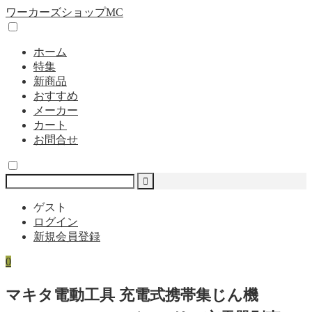
ワーカーズショップMC
ホーム
特集
新商品
おすすめ
メーカー
カート
お問合せ
ゲスト
ログイン
新規会員登録
0
マキタ電動工具 充電式携帯集じん機