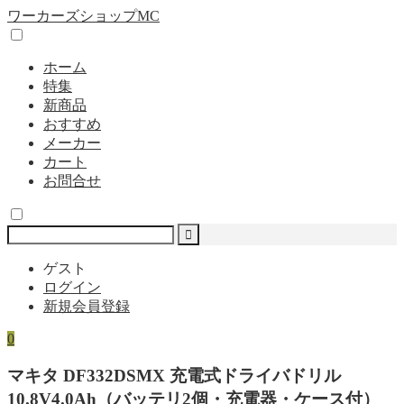
ワーカーズショップMC
ホーム
特集
新商品
おすすめ
メーカー
カート
お問合せ
ゲスト
ログイン
新規会員登録
0
マキタ DF332DSMX 充電式ドライバドリル
10.8V4.0Ah（バッテリ2個・充電器・ケース付）