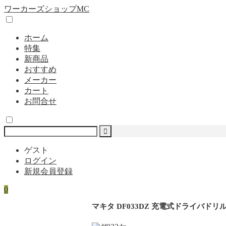
ワーカーズショップMC
ホーム
特集
新商品
おすすめ
メーカー
カート
お問合せ
ゲスト
ログイン
新規会員登録
0
マキタ DF033DZ 充電式ドライバドリル