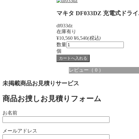
マキタ DF033DZ 充電式ドラ
df033dz
在庫有り
¥10,560
¥6,540
(税込)
数量
個
レビュー
（ 0 ）
未掲載商品お見積りサービス
商品お捜しお見積りフォーム
お名前
メールアドレス