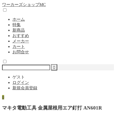
ワーカーズショップMC
ホーム
特集
新商品
おすすめ
メーカー
カート
お問合せ
ゲスト
ログイン
新規会員登録
0
マキタ電動工具 金属屋根用エア釘打 AN601R