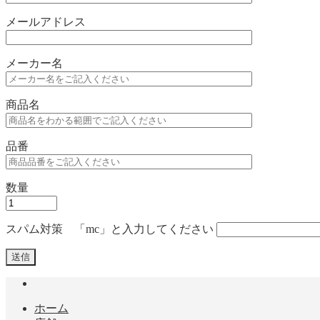
メールアドレス
メーカー名
商品名
品番
数量
スパム対策 「mc」と入力してください
ホーム