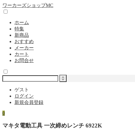
ワーカーズショップMC
ホーム
特集
新商品
おすすめ
メーカー
カート
お問合せ
ゲスト
ログイン
新規会員登録
0
マキタ電動工具 一次締めレンチ 6922K