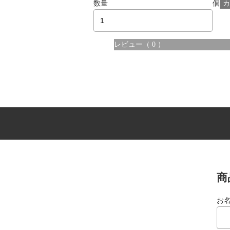
数量
個
レビュー
（ 0 ）
商
お