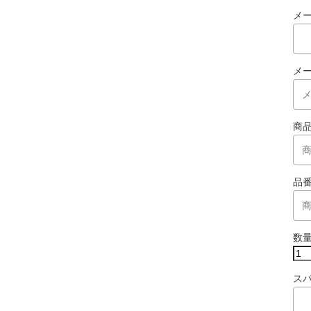
メ
メ
商
品
数
ス