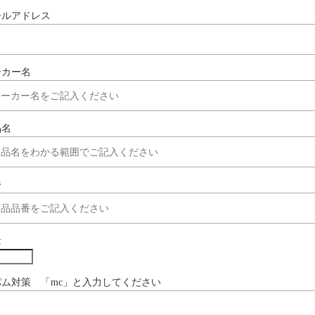
ールアドレス
ーカー名
品名
番
量
パム対策 「mc」と入力してください